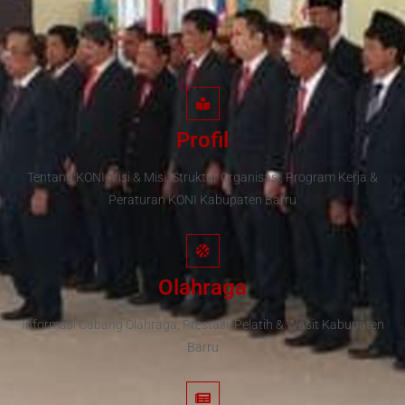
Profil
Tentang KONI, Visi & Misi, Struktur Organisasi, Program Kerja &
Peraturan KONI Kabupaten Barru
Olahraga
Informasi Cabang Olahraga, Prestasi, Pelatih & Wasit Kabupaten
Barru