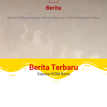
Berita
Berita & Pengumuman terbaru Seputar KONI Kabupaten Barru
Berita Terbaru
Seputar KONI Barru